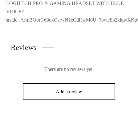
LOGITECH-PRO-X-GAMING-HEADSET-WITH-BLUE-
VOICE?
srsltid=AfmBOorG68oxOsrwN1eCdRwM0U_7owcSp2xlgwX
Reviews
There are no reviews yet.
Add a review