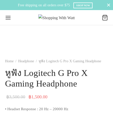
Free shipping on all orders over $75
SHOP NOW
Home
/
Headphone
/
หูฟัง Logitech G Pro X Gaming Headphone
หูฟัง Logitech G Pro X
Gaming Headphone
Original
Current
฿
3,500.00
฿
1,500.00
price was:
price is:
• Headset Response : 20 Hz – 20000 Hz
฿3,500.00.
฿1,500.00.